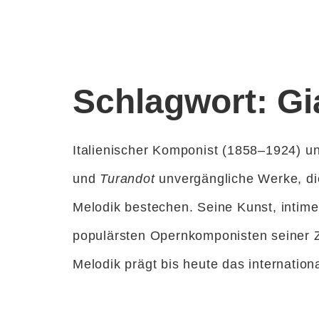
Inhalt
springen
Schlagwort:
Gi
Italienischer Komponist (1858–1924) u
und
Turandot
unvergängliche Werke, die
Melodik bestechen. Seine Kunst, intim
populärsten Opernkomponisten seiner Z
Melodik prägt bis heute das internationa