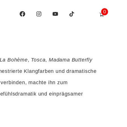
0
La Bohème
,
Tosca
,
Madama Butterfly
hestrierte Klangfarben und dramatische
u verbinden, machte ihn zum
Gefühlsdramatik und einprägsamer