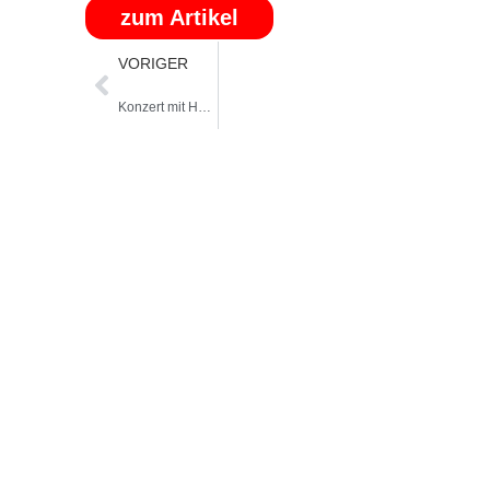
zum Artikel
VORIGER
Konzert mit Herbert Wüscher am 17. Mai in der Alten Kirche Schonungen