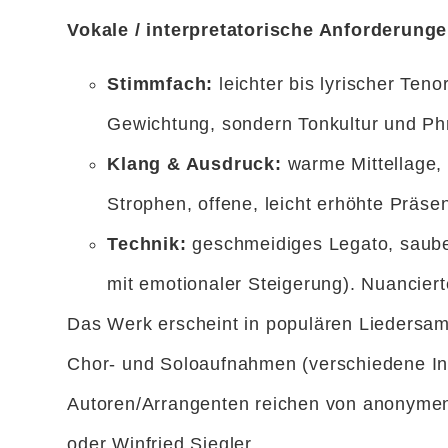
Vokale / interpretatorische Anforderungen
Stimmfach:
leichter bis lyrischer Ten
Gewichtung, sondern Tonkultur und Ph
Klang & Ausdruck:
warme Mittellage, 
Strophen, offene, leicht erhöhte Präse
Technik:
geschmeidiges Legato, saubere
mit emotionaler Steigerung). Nuanciert
Das Werk erscheint in populären Liedersa
Chor- und Soloaufnahmen (verschiedene Int
Autoren/Arrangenten reichen von anonymen 
oder Winfried Siegler.