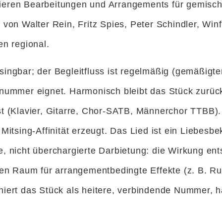
stieren Bearbeitungen und Arrangements für gemisc
on Walter Rein, Fritz Spies, Peter Schindler, Winfri
en regional.
 singbar; der Begleitfluss ist regelmäßig (gemäßigte
ummer eignet. Harmonisch bleibt das Stück zurückh
 (Klavier, Gitarre, Chor-SATB, Männerchor TTBB). Ty
itsing-Affinität erzeugt. Das Lied ist ein Liebesbe
che, nicht überchargierte Darbietung: die Wirkung en
gen Raum für arrangementbedingte Effekte (z. B. R
iert das Stück als heitere, verbindende Nummer, h