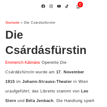
0
Startseite
»
Die Csárdásfürstin
Die
Csárdásfürstin
Emmerich Kálmáns
Operette
Die
Csárdásfürstin
wurde am
17. November
1915
im
Johann-Strauss-Theater
in Wien
uraufgeführt; das Libretto stammt von
Leo
Stein
und
Béla Jenbach
. Die Handlung spielt