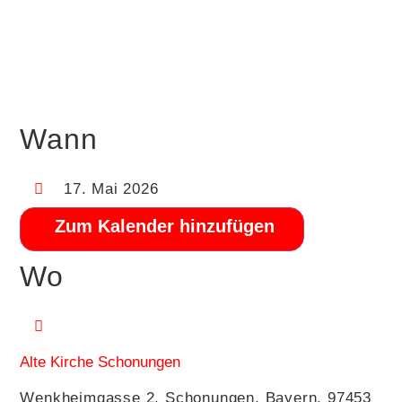
Google Kalender
iCalendar
Office 365
Outlook Live
Wann
17. Mai 2026
Zum Kalender hinzufügen
Wo
Alte Kirche Schonungen
Wenkheimgasse 2, Schonungen, Bayern, 97453