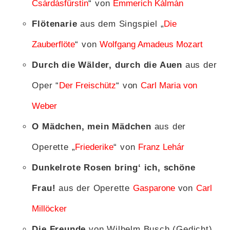
Csárdásfürstin
“ von
Emmerich Kálmán
Flötenarie
aus dem Singspiel „
Die
Zauberflöte
“ von
Wolfgang Amadeus Mozart
Durch die Wälder, durch die Auen
aus der
Oper “
Der Freischütz
“ von
Carl Maria von
Weber
O Mädchen, mein Mädchen
aus der
Operette „
Friederike
“ von
Franz Lehár
Dunkelrote Rosen bring‘ ich, schöne
Frau!
aus der Operette
Gasparone
von
Carl
Millöcker
Die Freunde
von Wilhelm Busch (Gedicht)